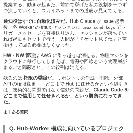
提案する」動きが起きた。前節で挙げた私の役割を一つず
つ潰していくと、スカイネットまでの道筋が見えてくる。
通知役はすでに自動化済みだ。
Hub Claude が Issue 起票
後、各 Worker の tmux セッションに
でト
tmux send-keys
リガーメッセージを直接送り込む。セッションが落ちてい
れば起動もセットで行う。人間が「チケット見てね」と声
掛けして回る必要はなくなった。
HW・NW 管理
は AWS に引っ越せば消せる。物理マシンを
クラウドに移行してしまえば、電源や回線という物理層が
まるごと隠蔽され、この役割は消える。
残るのは
権限の委譲
だ。リポジトリの作成・削除、外部
API の権限変更——どこまで Hub に任せるかという線引き
は、技術的な問題ではなく信頼の問題だ。
Claude Code を
どこまで信用して任せきれるか、という勝負になってき
た。
よくある質問
Q. Hub-Worker 構成に向いているプロジェク