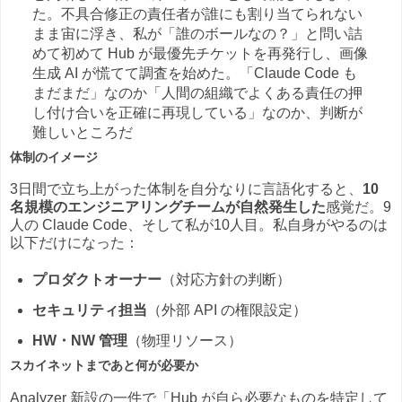
た。不具合修正の責任者が誰にも割り当てられない
まま宙に浮き、私が「誰のボールなの？」と問い詰
めて初めて Hub が最優先チケットを再発行し、画像
生成 AI が慌てて調査を始めた。「Claude Code も
まだまだ」なのか「人間の組織でよくある責任の押
し付け合いを正確に再現している」なのか、判断が
難しいところだ
体制のイメージ
3日間で立ち上がった体制を自分なりに言語化すると、
10
名規模のエンジニアリングチームが自然発生した
感覚だ。9
人の Claude Code、そして私が10人目。私自身がやるのは
以下だけになった：
プロダクトオーナー
（対応方針の判断）
セキュリティ担当
（外部 API の権限設定）
HW・NW 管理
（物理リソース）
スカイネットまであと何が必要か
Analyzer 新設の一件で「Hub が自ら必要なものを特定して