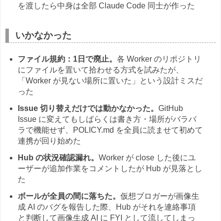
を渡したら中身は全部 Claude Code 同士が作った
いかなかった
ファイル規約：1日で廃止。
各 Worker のリポジトリ
にファイルを置いて拾わせる方式を試みたが、
「Worker が見ない場所に置いた」という設計ミスだ
った
Issue 切り替えだけでは動かなかった。
GitHub
Issue に変えてもしばらくは書き方・場所がバラバ
ラで機能せず、POLICY.md を全員に読ませて初めて
連携が回り始めた
Hub の状況確認漏れ。
Worker が close した後にユ
ーザーが追加作業をコメントしたが Hub が見落とし
た
ボールが全員の間に落ちた。
仮想ブロガーが画像生
成 AI のバグを報告した際、Hub がそれを連絡事項
と判断して画像生成 AI に FYI として流してしまっ