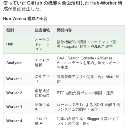
使っていた GitHub の機能を全面活用した Hub-Worker 構
成
が自然発生した。
Hub-Worker 構成の全容
役割
担当領域
開発内容
オーケス
複数機能間の調整・ロードマップ管
Hub
トレーシ
理・dispatch 起票・POLICY 維持
ョン
GA4 / Search Console / AdSense /
アクセス
Analyzer
Amazon データを集約し週次レポート
解析
を生成
iOS アプ
読書管理アプリの開発・App Store 配
Worker 1
リ
信
仮想通貨
Worker 2
BTC 自動売買ボットの開発・運用
自動売買
画像生成
ローカル GPU による SDXL 画像生成
Worker 3
AI
ランタイムの開発・保守
ブログ生
記事の自動生成・Blogger 投稿パイプ
Worker 4
成 AI
ラインの開発・保守