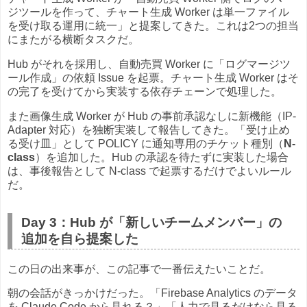
ジツールを作って、チャート生成 Worker は単一ファイル
を受け取る運用に統一」と提案してきた。これは2つの担当
にまたがる横断タスクだ。
Hub がそれを採用し、自動売買 Worker に「ログマージツ
ール作成」の依頼 Issue を起票。チャート生成 Worker はそ
の完了を受けてから実装する依存チェーンで処理した。
また画像生成 Worker が Hub の事前承認なしに新機能（IP-
Adapter 対応）を独断実装して報告してきた。「受け止め
る受け皿」として POLICY に通知専用のチケット種別（
N-
class
）を追加した。Hub の承認を待たずに実装した場合
は、事後報告として N-class で起票するだけでよいルール
だ。
Day 3：Hub が「新しいチームメンバー」の
追加を自ら提案した
この日の出来事が、この記事で一番伝えたいことだ。
朝の会話がきっかけだった。「Firebase Analytics のデータ
を Claude Code から見れる？」「人力で見るだけなら見る