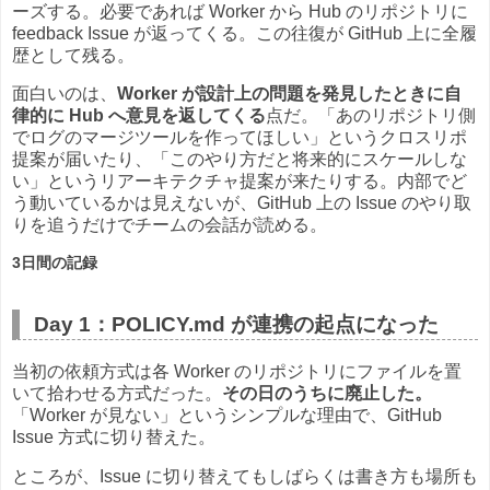
ーズする。必要であれば Worker から Hub のリポジトリに
feedback Issue が返ってくる。この往復が GitHub 上に全履
歴として残る。
面白いのは、
Worker が設計上の問題を発見したときに自
律的に Hub へ意見を返してくる
点だ。「あのリポジトリ側
でログのマージツールを作ってほしい」というクロスリポ
提案が届いたり、「このやり方だと将来的にスケールしな
い」というリアーキテクチャ提案が来たりする。内部でど
う動いているかは見えないが、GitHub 上の Issue のやり取
りを追うだけでチームの会話が読める。
3日間の記録
Day 1：POLICY.md が連携の起点になった
当初の依頼方式は各 Worker のリポジトリにファイルを置
いて拾わせる方式だった。
その日のうちに廃止した。
「Worker が見ない」というシンプルな理由で、GitHub
Issue 方式に切り替えた。
ところが、Issue に切り替えてもしばらくは書き方も場所も