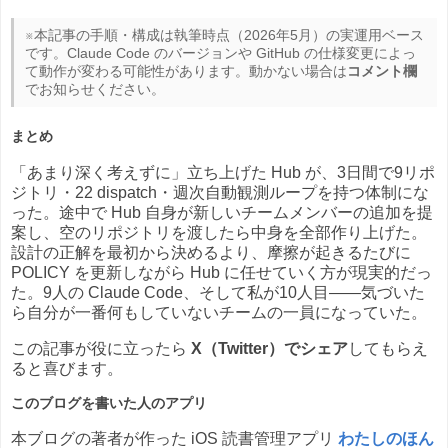
※本記事の手順・構成は執筆時点（2026年5月）の実運用ベース
です。Claude Code のバージョンや GitHub の仕様変更によっ
て動作が変わる可能性があります。動かない場合は
コメント欄
でお知らせください。
まとめ
「あまり深く考えずに」立ち上げた Hub が、3日間で9リポ
ジトリ・22 dispatch・週次自動観測ループを持つ体制にな
った。途中で Hub 自身が新しいチームメンバーの追加を提
案し、空のリポジトリを渡したら中身を全部作り上げた。
設計の正解を最初から決めるより、摩擦が起きるたびに
POLICY を更新しながら Hub に任せていく方が現実的だっ
た。9人の Claude Code、そして私が10人目——気づいた
ら自分が一番何もしていないチームの一員になっていた。
この記事が役に立ったら
X（Twitter）でシェア
してもらえ
ると喜びます。
このブログを書いた人のアプリ
本ブログの著者が作った iOS 読書管理アプリ
わたしのほん