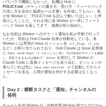
バラバラで機能しなかった。転機は Hub に
POLICY.md
（チケットの書き方・受け方・フィードバック
の流し方を定めた協調ルール文書）を作成してもらい、私
が全 Worker に「POLICY.md を読んで動いてほしい」と声
掛けしたことだ。それを境に各 Worker が一斉にフィード
バック Issue を返してきて、連携が回り始めた。
なお当初は Worker へのチケット通知を私が手動で行って
いたが、現在は Hub Claude 自身が自動化している。各
Worker には専用の tmux セッション名（
、
cl_blog
cl_ios
など）が割り当てられており、Hub Claude は Issue 起票後
に
tmux send-keys -t <セッション名> "GitHubのチケットを確認
を実行して Worker の
し、対応できるものは進めて" Enter
Claude Code に直接メッセージを送り込む。セッションが
落ちていれば先に
で起動してからメ
tmux new-session -d
ッセージを送る。人間が通知を仲介する必要はなくなっ
た。
Day 2：横断タスクと「通知」チャンネルの
発明
チャート生成 Worker が「自動売買 Worker 側でログのマー