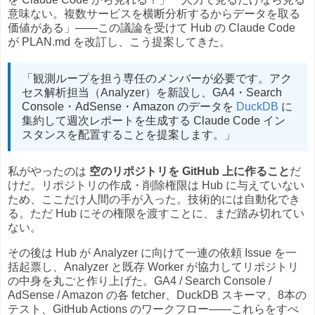
意味ない。複数サービスを横断分析するからデータを取る
価値がある」——この議論を受けて Hub の Claude Code
が PLAN.md を改訂し、こう提案してきた。
「観測ループを担う専任のメンバーが必要です。アク
セス解析担当（Analyzer）を新設し、GA4・Search
Console・AdSense・Amazon のデータを
DuckDB
に
集約して週次レポートを生成する Claude Code イン
スタンスを配置することを提案します。」
私がやったのは
空のリポジトリを GitHub 上に作ること
だ
けだ。リポジトリの作成・削除権限は Hub に与えていない
ため、ここだけ人間の手が入った。技術的には自動化でき
る。ただ Hub にその権限を渡すことに、まだ踏み切れてい
ない。
その後は Hub が Analyzer に向けて一連の依頼 Issue を一
括起票し、Analyzer と既存 Worker が協力してリポジトリ
の中身を丸ごと作り上げた。GA4 / Search Console /
AdSense / Amazon の各 fetcher、DuckDB スキーマ、8本の
テスト、GitHub Actions のワークフロー——これらをすべ