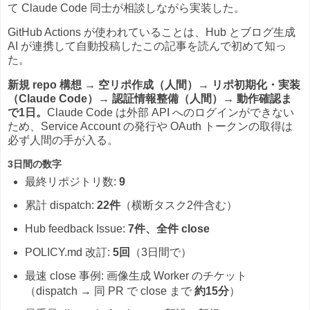
て Claude Code 同士が相談しながら実装した。
GitHub Actions が使われていることは、Hub とブログ生成
AI が連携して自動投稿したこの記事を読んで初めて知っ
た。
新規 repo 構想 → 空リポ作成（人間）→ リポ初期化・実装
（Claude Code）→ 認証情報整備（人間）→ 動作確認ま
で1日。
Claude Code は外部 API へのログインができない
ため、Service Account の発行や OAuth トークンの取得は
必ず人間の手が入る。
3日間の数字
最終リポジトリ数:
9
累計 dispatch:
22件
（横断タスク2件含む）
Hub feedback Issue:
7件、全件 close
POLICY.md 改訂:
5回
（3日間で）
最速 close 事例: 画像生成 Worker のチケット
（dispatch → 同 PR で close まで
約15分
）