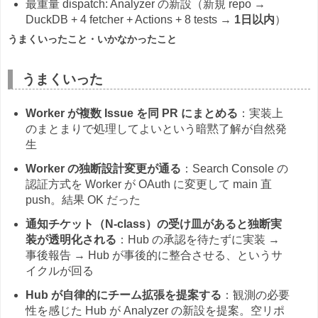
最重量 dispatch: Analyzer の新設（新規 repo →
DuckDB + 4 fetcher + Actions + 8 tests →
1日以内
）
うまくいったこと・いかなかったこと
うまくいった
Worker が複数 Issue を同 PR にまとめる
：実装上
のまとまりで処理してよいという暗黙了解が自然発
生
Worker の独断設計変更が通る
：Search Console の
認証方式を Worker が OAuth に変更して main 直
push。結果 OK だった
通知チケット（N-class）の受け皿があると独断実
装が透明化される
：Hub の承認を待たずに実装 →
事後報告 → Hub が事後的に整合させる、というサ
イクルが回る
Hub が自律的にチーム拡張を提案する
：観測の必要
性を感じた Hub が Analyzer の新設を提案。空リポ