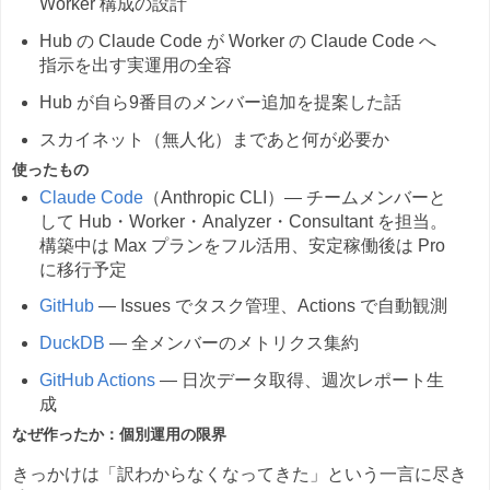
Worker 構成の設計
Hub の Claude Code が Worker の Claude Code へ
指示を出す実運用の全容
Hub が自ら9番目のメンバー追加を提案した話
スカイネット（無人化）まであと何が必要か
使ったもの
Claude Code
（Anthropic CLI）— チームメンバーと
して Hub・Worker・Analyzer・Consultant を担当。
構築中は Max プランをフル活用、安定稼働後は Pro
に移行予定
GitHub
— Issues でタスク管理、Actions で自動観測
DuckDB
— 全メンバーのメトリクス集約
GitHub Actions
— 日次データ取得、週次レポート生
成
なぜ作ったか：個別運用の限界
きっかけは「訳わからなくなってきた」という一言に尽き