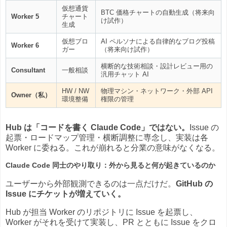
仮想通貨
BTC 価格チャートの自動生成（将来向
Worker 5
チャート
け試作）
生成
仮想ブロ
AI ペルソナによる自律的なブログ投稿
Worker 6
ガー
（将来向け試作）
横断的な技術相談・設計レビュー用の
Consultant
一般相談
汎用チャット AI
HW / NW
物理マシン・ネットワーク・外部 API
Owner（私）
環境整備
権限の管理
Hub は「コードを書く Claude Code」ではない。
Issue の
起票・ロードマップ管理・横断調整に専念し、実装は各
Worker に委ねる。これが崩れると分業の意味がなくなる。
Claude Code 同士のやり取り：外から見ると何が起きているのか
ユーザーから外部観測できるのは一点だけだ。
GitHub の
Issue にチケットが増えていく。
Hub が担当 Worker のリポジトリに Issue を起票し、
Worker がそれを受けて実装し、PR とともに Issue をクロ