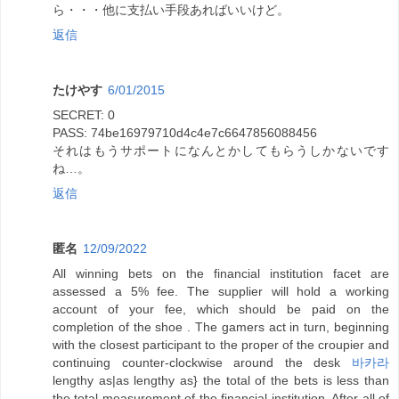
ら・・・他に支払い手段あればいいけど。
返信
たけやす
6/01/2015
SECRET: 0
PASS: 74be16979710d4c4e7c6647856088456
それはもうサポートになんとかしてもらうしかないです
ね…。
返信
匿名
12/09/2022
All winning bets on the financial institution facet are
assessed a 5% fee. The supplier will hold a working
account of your fee, which should be paid on the
completion of the shoe . The gamers act in turn, beginning
with the closest participant to the proper of the croupier and
continuing counter-clockwise around the desk
바카라
lengthy as|as lengthy as} the total of the bets is less than
the total measurement of the financial institution. After all of