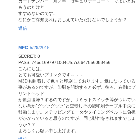
カードナンバー 月／年 セキュリテーコード でよいとお
もうのだけど
すすめないのです。
なにかご存知あればおしえていただけないでしょうか？
返信
MFC
5/29/2015
SECRET: 0
PASS: 74be16979710d4c4e7c6647856088456
こんにちは。
とても可愛いプリンタです～～～
M3Dも到着して色々と印刷しております。気になっている
事があるのですが、印刷を開始すると必ず、後ろ、右側にプ
リントヘッド
が原点復帰？するのですが、リミットスイッチ等がついてい
ない為か”グッツグッツ”と空転しその後印刷テーブル中央に
移動します。ステッピングモータやタイミングベルトに負担
がかかっていると思うのですが、同じ動作をされますでしょ
うか？？
よろしくお願い申し上げます。