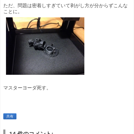
ただ、問題は密着しすぎていて剥がし方が分からずこんな
ことに。
マスターヨーダ死す。
共有
14 件のコメント: