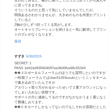
言われてみると、確かに隅っこでガコガコ言ってから真ん中
に戻ってきますね。
そういうものだと思って気にしていませんでしたが。
関係あるかわかりませんが、大きめのものを何度かプリント
していると
Z軸が少しずつ狂ってくる気がします。
オートキャリブレーションを掛けると一気に解消してプリン
トのズレがなくなります。
返信
すずき
5/30/2015
SECRET: 1
PASS: bd41bd935604097ee3b00fce68c55344
��３Ｄポータルフォーラムのほうでも質問したいのですが
一時期フォーラムではUser5135Suzukiというニッキネーム
で書き込めていたんですが
アカウント取り方がわるかったせいで２重アカウントになっ
てしまい入れない状態です。
サポートの方に連絡してるのですがなかなかうまく通じなく
て難儀しおります。
��ＣＢカードしかもってないのでもしそれが原因だとした